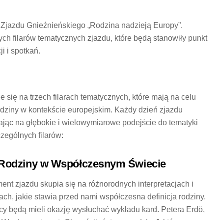
I Zjazdu Gnieźnieńskiego „Rodzina nadzieją Europy”.
ch filarów tematycznych zjazdu, które będą stanowiły punkt
i i spotkań.
 się na trzech filarach tematycznych, które mają na celu
odziny w kontekście europejskim. Każdy dzień zjazdu
ając na głębokie i wielowymiarowe podejście do tematyki
zególnych filarów:
 Rodziny w Współczesnym Świecie
ent zjazdu skupia się na różnorodnych interpretacjach i
ch, jakie stawia przed nami współczesna definicja rodziny.
cy będą mieli okazję wysłuchać wykładu kard. Petera Erdö,