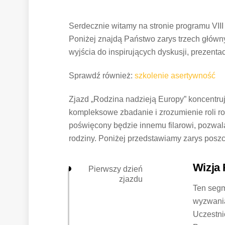
Serdecznie witamy na stronie programu VII
Poniżej znajdą Państwo zarys trzech główny
wyjścia do inspirujących dyskusji, prezentacj
Sprawdź również:
szkolenie asertywność
Zjazd „Rodzina nadzieją Europy” koncentruje
kompleksowe zbadanie i zrozumienie roli r
poświęcony będzie innemu filarowi, pozwal
rodziny. Poniżej przedstawiamy zarys poszc
Wizja
Pierwszy dzień
zjazdu
Ten segm
wyzwania
Uczestni