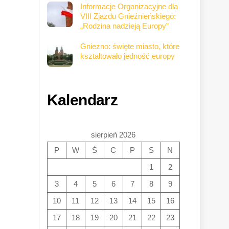
Informacje Organizacyjne dla
VIII Zjazdu Gnieźnieńskiego:
„Rodzina nadzieją Europy”
Gniezno: święte miasto, które
kształtowało jedność europy
Kalendarz
sierpień 2026
P
W
Ś
C
P
S
N
1
2
3
4
5
6
7
8
9
10
11
12
13
14
15
16
17
18
19
20
21
22
23