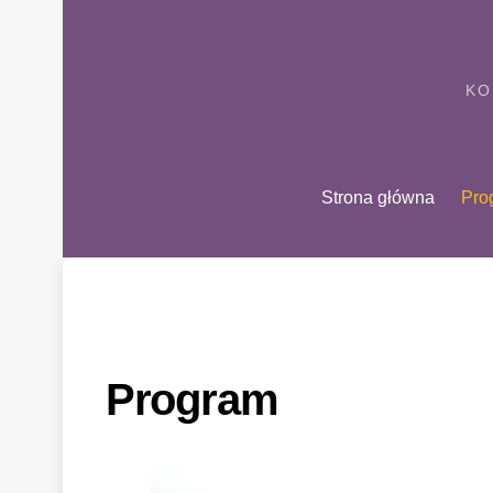
Skip
to
content
KO
Strona główna
Pro
Program