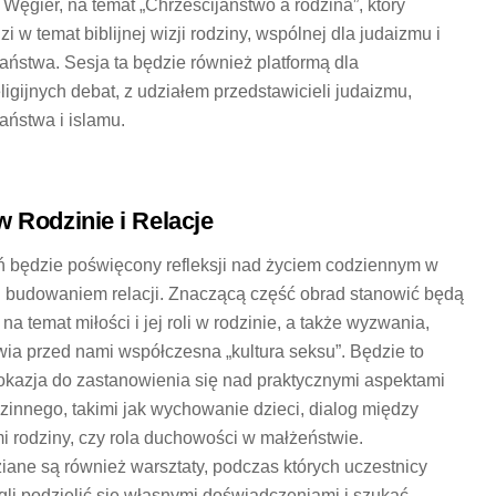
Węgier, na temat „Chrześcijaństwo a rodzina”, który
 w temat biblijnej wizji rodziny, wspólnej dla judaizmu i
jaństwa. Sesja ta będzie również platformą dla
ligijnych debat, z udziałem przedstawicieli judaizmu,
aństwa i islamu.
w Rodzinie i Relacje
ń będzie poświęcony refleksji nad życiem codziennym w
 i budowaniem relacji. Znaczącą część obrad stanowić będą
na temat miłości i jej roli w rodzinie, a także wyzwania,
awia przed nami współczesna „kultura seksu”. Będzie to
okazja do zastanowienia się nad praktycznymi aspektami
dzinnego, takimi jak wychowanie dzieci, dialog między
i rodziny, czy rola duchowości w małżeństwie.
iane są również warsztaty, podczas których uczestnicy
li podzielić się własnymi doświadczeniami i szukać