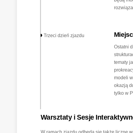
rozwiąza
Miejsc
Trzeci dzień zjazdu
Ostatni d
struktur
tematy ja
prokreac
modeli w
okazją do
tylko w P
Warsztaty i Sesje Interaktyw
W ramach zjazdu odbędą się także liczne wa