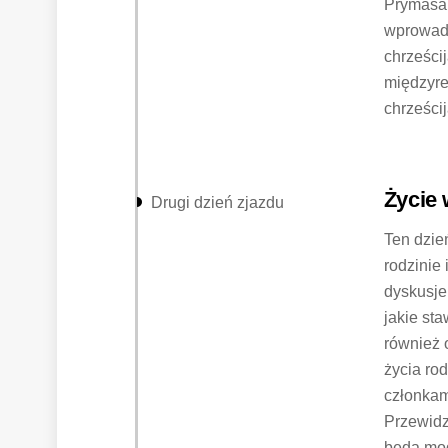
Prymasa 
wprowadzi
chrześci
międzyre
chrześcij
Życie 
Drugi dzień zjazdu
Ten dzie
rodzinie
dyskusje 
jakie st
również 
życia ro
członkam
Przewidz
będą mog