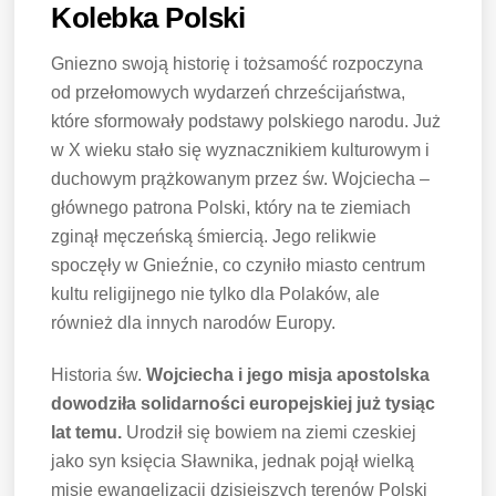
Kolebka Polski
Gniezno swoją historię i tożsamość rozpoczyna
od przełomowych wydarzeń chrześcijaństwa,
które sformowały podstawy polskiego narodu. Już
w X wieku stało się wyznacznikiem kulturowym i
duchowym prążkowanym przez św. Wojciecha –
głównego patrona Polski, który na te ziemiach
zginął męczeńską śmiercią. Jego relikwie
spoczęły w Gnieźnie, co czyniło miasto centrum
kultu religijnego nie tylko dla Polaków, ale
również dla innych narodów Europy.
Historia św.
Wojciecha i jego misja apostolska
dowodziła solidarności europejskiej już tysiąc
lat temu.
Urodził się bowiem na ziemi czeskiej
jako syn księcia Sławnika, jednak pojął wielką
misję ewangelizacji dzisiejszych terenów Polski