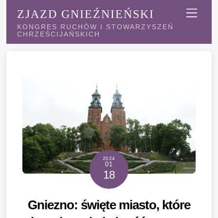
Skip
Menu
ZJAZD GNIEŹNIEŃSKI
to
KONGRES RUCHÓW I STOWARZYSZEŃ
content
CHRZEŚCIJAŃSKICH
2024
01
18
Gniezno: święte miasto, które