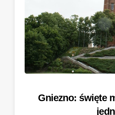
Gniezno: święte m
jed