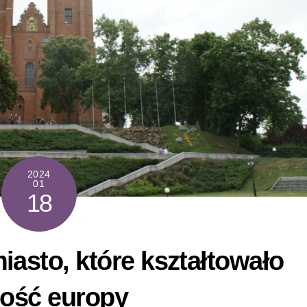
2024
01
18
iasto, które kształtowało
ność europy