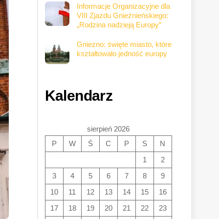
Informacje Organizacyjne dla
VIII Zjazdu Gnieźnieńskiego:
„Rodzina nadzieją Europy”
Gniezno: święte miasto, które
kształtowało jedność europy
Kalendarz
sierpień 2026
P
W
Ś
C
P
S
N
1
2
3
4
5
6
7
8
9
10
11
12
13
14
15
16
17
18
19
20
21
22
23